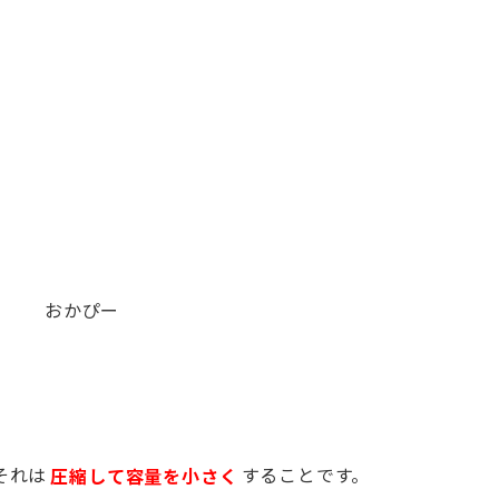
おかぴー
それは
圧縮して容量を小さく
することです。